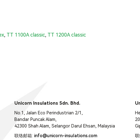
ex
,
TT 1100A classic
,
TT 1200A classic
Unicorn Insulations Sdn. Bhd.
Un
No.1, Jalan Eco Perindustrian 2/1,
He
Bandar Puncak Alam,
20
42300 Shah Alam, Selangor Darul Ehsan, Malaysia
Gi
联络邮箱:
info@unicorn-insulations.com
联