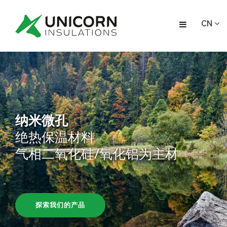
CN
纳米微孔
绝热保温材料
气相二氧化硅/氧化铝为主材
探索我们的产品