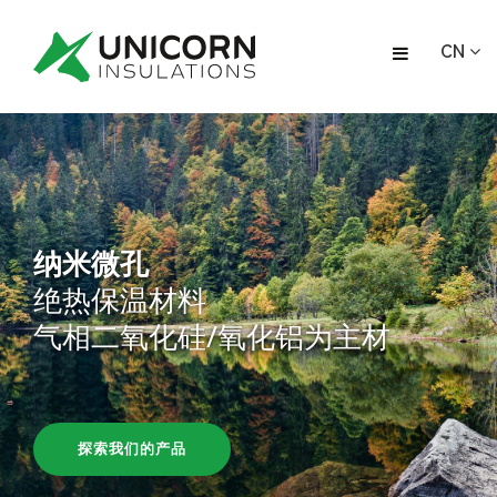
CN
纳米微孔
绝热保温材料
气相二氧化硅/氧化铝为主材
探索我们的产品