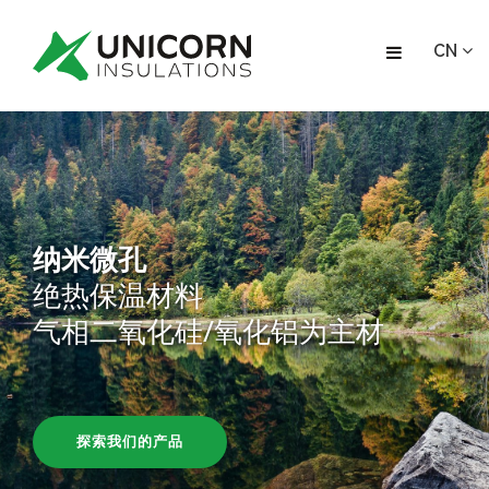
CN
纳米微孔
绝热保温材料
气相二氧化硅/氧化铝为主材
探索我们的产品