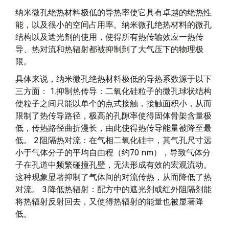
纳米微孔绝热材料极低的导热率使它具有卓越的绝热性
能，以及很小的空间占用率。纳米微孔绝热材料的微孔
结构以及遮光剂的使用，使得所有热传输效应—热传
导、热对流和热辐射都被抑制到了大气压下的物理极
限。
具体来说，纳米微孔绝热材料极低的导热系数源于以下
三方面： 1.抑制热传导：二氧化硅粒子的微孔球状结构
使粒子之间只能以单个的点式接触，接触面积小，从而
限制了热传导路径，极高的孔隙率使得固体骨架含量极
低，传热路径曲折漫长，由此使得热传导能量被降至最
低。 2.阻隔热对流：在气相二氧化硅中，其气孔尺寸远
小于气体分子的平均自由程（约70 nm），导致气体分
子在孔道中频繁碰撞孔壁，无法形成有效的宏观流动。
这种现象显著抑制了气体间的对流传热，从而降低了热
对流。 3.降低热辐射：配方中的遮光剂或红外阻隔剂能
将热辐射反射回去，又使得热辐射的能量也被显著降
低。