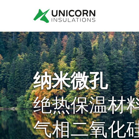
纳米微孔
绝热保温材
气相二氧化